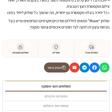
•⁠ ⁠ייתכנו הבדלי גוון קלים בין התמונות למוצר בפועל בעקבות תאורה, זוויות
צילום וטקסטורת העץ הטבעית.
•⁠ ⁠כל יחידה בעלת טקסטורת עץ ייחודית, מה שהופך כל שולחן ליחיד במינו.
שולחן “Wave” מתאים לחללים מודרניים ויוקרתיים המחפשים פריט בעל
נוכחות עיצובית חזקה לצד חומרים איכותיים וגימור מוקפד.
משלוח מהיר
אחריות
תשלום מאובטח
העתק קישור
משלוחים וזמני אספקה
החזרות וזיכויים
אפשרויות תשלום