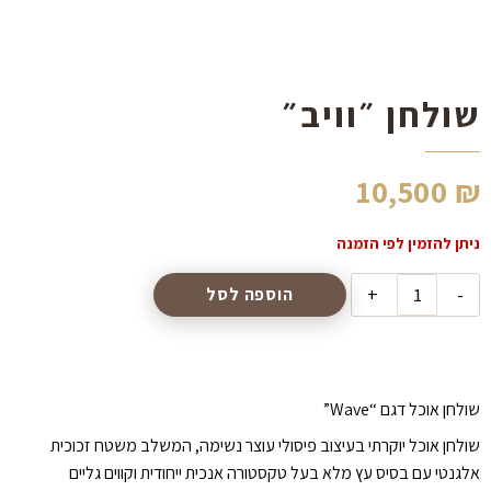
הוסף קו תחתון לקישורים
format_underlined
סמן קישורים
font_download
שולחן ״וויב״
לאפס
cached
את
כל
האפשרויות
10,500
₪
כמות
הוספה לסל
של
שולחן
״וויב״
שולחן אוכל דגם “Wave”
שולחן אוכל יוקרתי בעיצוב פיסולי עוצר נשימה, המשלב משטח זכוכית
אלגנטי עם בסיס עץ מלא בעל טקסטורה אנכית ייחודית וקווים גליים