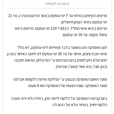
ביקורות לקוחות
פריטים הקיימים במלאי עד 7 ימי עסקים באזור הדרום והמרכז, עד 21
ימי עסקים באזור הצפון וירושלים.
פריטים ביבוא אישי מחו”ל: בין 60 ל 120 ימי עסקים. פריטים בייצור
מיוחד מקומי: עד 30 ימי עסקים.
זמן האספקה הינו משוער בלבד ומתייחס לימי עסקים, לא כולל
שישי-שבת וחגים, איחור של עד 30 ימי עסקים לא ייחשב כאיחור כמו כן
ימים שלא ניתן לספק בהם הנגרמים ע״י כוח עליון/ הוראות חוק וכו
(כגון: סגר/ מזג אוויר קיצוני/ שביתה).
מועד תיאום האספקה מבוצע ע״י מחלקת שירות הלקוחות יום לפני
מועד האספקה. טווח השעות של האספקה הוא 6 שעות.
ביום קביעת האספקה על הלקוח להיות זמין, במידה ולא יהיה מענה
הלקוח יחוייב במחיר מלא של ההובלה.