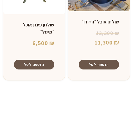
לבחור
את
האפשרויות
שולחן אוכל ״הידרו״
שולחן פינת אוכל
בעמוד
המחיר
״מיטל״
12,300
₪
המוצר
המחיר
המקורי
11,300
₪
6,500
₪
היה:
הנוכחי
הוא:
12,300 ₪.
הוספה לסל
הוספה לסל
11,300 ₪.