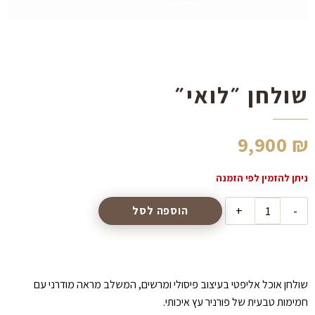
הוסף קו תחתון לקישורים
format_underlined
סמן קישורים
font_download
לאפס
cached
את
שולחן ״לואי״
כל
האפשרויות
9,900
₪
כמות
הוספה לסל
של
שולחן
״לואי״
שולחן אוכל אליפטי בעיצוב פיסולי ומרשים, המשלב מראה מודרני עם
חמימות טבעית של פורניר עץ איכותי.