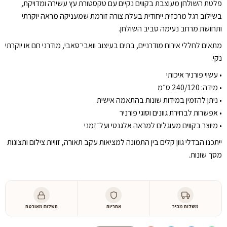
פלטת השולחן מעוצבת בקווים נקיים עם טקסטורת עץ עשירה ומדויקת,
בשילוב רגל מרכזית ייחודית בעלת צורה זורמת שמעניקה מראה יוקרתי
ותחושת מרחב נעימה סביב השולחן.
מתאים לחללי אירוח מודרניים, בתים בעיצוב וואבי־סאבי, מודרני חם או יוקרתי
נקי.
•⁠ ⁠עשוי פורניר איכותי
•⁠ ⁠מידה: 240/120 ס״מ
•⁠ ⁠ניתן להזמין במידות שונות בהתאמה אישית
•⁠ ⁠אפשרות לבחירת גוונים וסוגי פורניר
•⁠ ⁠מיוצר בקווים מעוגלים למראה אלגנטי ועל־זמני
ייתכנו הבדלי גוון קלים בין התמונה למציאות עקב תאורה, זוויות צילום ותצוגות
מסך שונות.
משלוח מהיר
אחריות
תשלום מאובטח