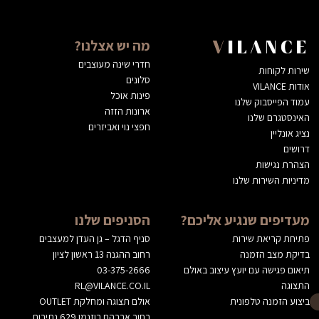
מה יש אצלנו?
VILANCE
חדרי שינה מעוצבים
שירות לקוחות
סלונים
אודות VILANCE
פינות אוכל
עמוד הפייסבוק שלנו
ארונות הזזה
האינסטגרם שלנו
חפצי נוי ואביזרים
נציג אונליין
דרושים
הצהרת נגישות
מדיניות השירות שלנו
מעדיפים שנגיע אליכם?
הסניפים שלנו
פתיחת קריאת שירות
סניף הדגל – גן העדן למעצבים
בדיקת מצב הזמנה
רחוב ההגנה 13 ראשון לציון
תיאום פגישה עם יועץ עיצוב באולם
03-375-2666
התצוגה
RL@VILANCE.CO.IL
ביצוע הזמנה טלפונית
אולם תצוגה ומחלקת OUTLET
רחוב אברהם רוזנמן 629 נתיבות