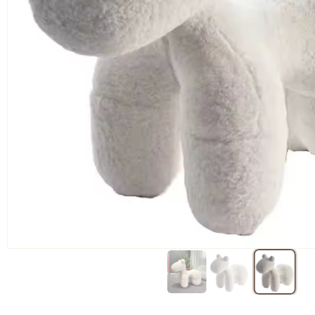
:
1,39