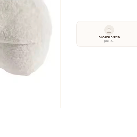
היה:
הוא
של
כלב
0 ₪.
1,590 ₪.
מרופד
״נוני״
בוקלה
תשלום מאובטח
לבן
SSL מוגן