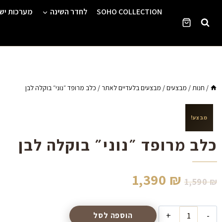
Ski
SOHO COLLECTION
לחדר השינה
מערכות יש
t
conten
/
חנות
/
מבצעים
/
מבצעים בלעדיים לאתר
/
כלב מרופד ״נוני״ בוקלה לבן
מבצע!
כלב מרופד ״נוני״ בוקלה לבן
1,390
₪
1,590
₪
הוספה לסל