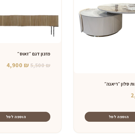
מזנון דגם ״זאוס״
המחיר
המח
4,900
₪
5,500
₪
המקורי
הנו
היה:
הוא
ות סלון ״ריאנה״
0 ₪.
5,500 ₪.
2
הוספה לסל
הוספה לסל