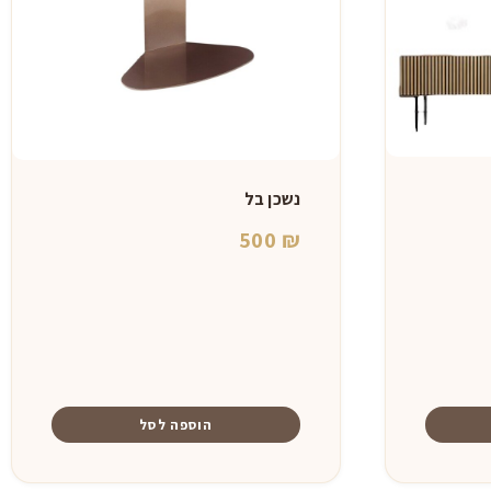
נשכן בל
יר
500
₪
כחי
:
4,90
הוספה לסל