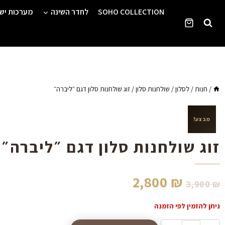
Ski
SOHO COLLECTION
לחדר השינה
מערכות יש
t
conten
/
חנות
/
לסלון
/
שולחנות סלון
/
זוג שולחנות סלון דגם ״ליברה״
מבצע!
זוג שולחנות סלון דגם ״ליברה״
2,800
₪
3,900
₪