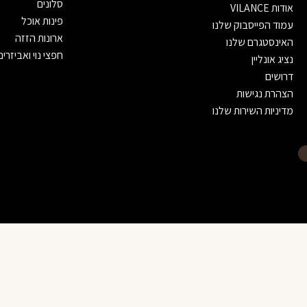
סלונים
אודות VILANCE
פינות אוכל
עמוד הפייסבוק שלנו
ארונות הזזה
האינסטגרם שלנו
חפצי נוי ואביזרים
נציג אונליין
דרושים
הצהרת נגישות
מדיניות השירות שלנו
זוג שולחנות סלון דגם ״ליברה״
לא בטוחים? דברו עם יועץ עיצוב שלנו
3,900 ₪
זמינים בוואטסאפ — נשמח לעזור בבחירה