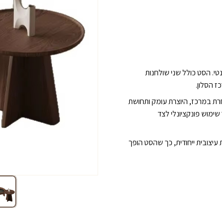
היה:
הו
כמות
של
 ₪.
3,900 ₪.
זוג
שולחנות
סלון
דגם
נטי. הסט כולל שני שולחנות
״ליברה״
ז הסלון.
חרת במרכז, היוצרת עומק ותחושת
ימוש פונקציונלי לצד
 עיצובית ייחודית, כך שהסט הופך