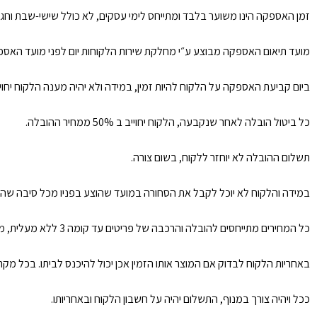
זמן האספקה הינו משוער בלבד ומתייחס לימי עסקים, לא כולל שישי-שבת וחגים, איחור של עד 30 ימי עסקים לא ייחשב כאיחור כמו כן ימים שלא ניתן לספק בהם הנגרמים ע״י כוח עליון/ הוראות חוק וכו
מועד תיאום האספקה מבוצע ע״י מחלקת שירות הלקוחות יום לפני מועד האספקה. 
ביום קביעת האספקה על הלקוח להיות זמין, במידה ולא יהיה מענה הלקוח יחו
כל ביטול הובלה לאחר שנקבעה, הלקוח יחוייב ב 50% ממחיר ההובלה.
תשלום ההובלה לא יוחזר ללקוח, בשום צורה.
במידה והלקוח לא יוכל לקבל את הסחורה במועד שהוצע בפניו מכל סיבה שהי
כל המחירים מתייחסים להובלה והרכבה של פריטים עד קומה 3 ללא מעלית, מעבר לזה תוספת 50 ש״ח לכל קומה ולכל פריט.
באחריות הלקוח לבדוק אם המוצר אותו הזמין אכן יכול להיכנס לביתו. בכל מ
ככל ויהיה צורך במנוף, התשלום יהיה על חשבון הלקוח ובאחריותו.