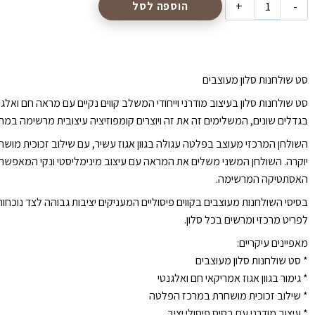
הוספה לסל
סט שולחנות סלון מעוצבים
סט שולחנות סלון בעיצוב מודרני וייחודי המשלב קווים נקיים עם מראה חם ואלג
בגדלים שונים, המשלימים זה את זה ויוצרים קומפוזיציה עיצובית מרשימה במרכ
השולחן המרכזי מעוצב בפלטה עגולה בגוון אגוז עשיר, עם שילוב זכוכית מוש
יוקרה. השולחן המשני משלים את המראה עם עיצוב מינימליסטי ונקי המאפשר ש
האסתטיקה המרשימה.
בסיסי השולחנות מעוצבים בקווים פיסוליים המעניקים יציבות גבוהה לצד נוכחות
לפריט מרכזי ומרשים בכל סלון.
מאפיינים עיקריים:
* סט שולחנות סלון מעוצבים
* גימור בגוון אגוז אמריקאי חם ואלגנטי
* שילוב זכוכית מושחרת במרכז הפלטה
* עיצוב מודרני עם בסיס פיסולי יציב