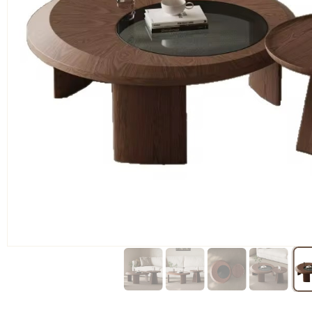
א:
2,800