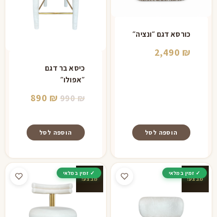
האפשרויות
בעמוד
המוצר
כורסא דגם ״ונציה״
2,490
₪
כיסא בר דגם
״אפולו״
המחיר
המחיר
890
₪
990
₪
המקורי
הנוכחי
היה:
הוא:
הוספה לסל
הוספה לסל
890 ₪.
990 ₪.
מבצע!
מבצע!