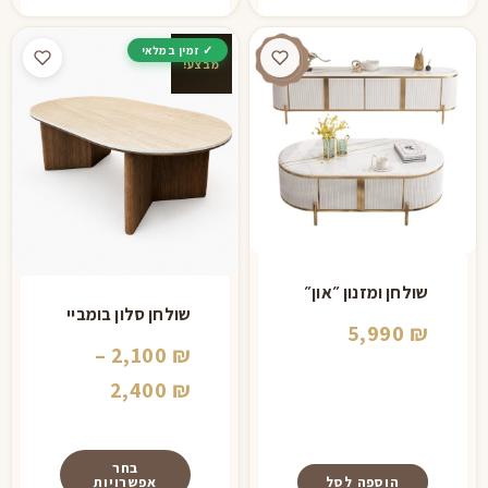
מבצע!
שולחן ומזנון ״און״
שולחן סלון בומביי
5,990
₪
–
2,100
₪
טווח
2,400
₪
מחירים:
⁦2,100 ₪⁩
בחר
הוספה לסל
אפשרויות