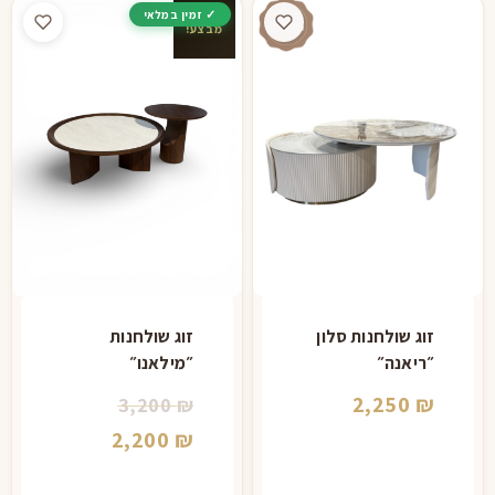
מבצע!
זוג שולחנות סלון
זוג שולחנות
״ריאנה״
״מילאנו״
המחיר
2,250
₪
3,200
₪
המקורי
המחיר
2,200
₪
היה:
הנוכחי