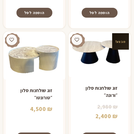
היה:
הנוכחי
הוא:
3,500 ₪.
הוספה לסל
הוספה לסל
1,980 ₪.
מבצע!
זוג שולחנות סלון
זוג שולחנות סלון
״ורונה״
״טורונטו״
המחיר
2,980
₪
4,500
₪
המקורי
המחיר
2,400
₪
היה:
הנוכחי