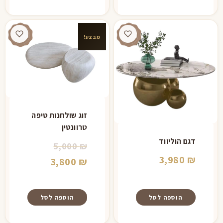
1,100 ₪.
מבצע!
זוג שולחנות טיפה
טרוונטין
דגם הוליווד
המחיר
5,000
₪
3,980
₪
המקורי
המחיר
3,800
₪
היה:
הנוכחי
הוא:
5,000 ₪.
הוספה לסל
הוספה לסל
3,800 ₪.