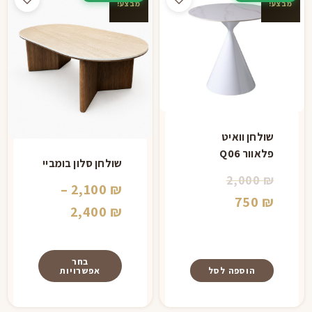
מבצע!
מבצע!
שולחן וואיט
פלאוור Q06
שולחן סלון בומביי
המחיר
2,000
₪
–
2,100
₪
המחיר
המקורי
750
₪
טווח
2,400
₪
היה:
הנוכחי
מחירים:
הוא:
2,000 ₪.
⁦2,100 ₪⁩
בחר
750 ₪.
הוספה לסל
אפשרויות
עד
⁦2,400 ₪⁩
למוצר