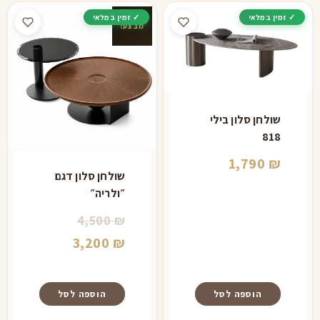
זה
יש
מבצע!
מספר
סוגים.
ניתן
לבחור
את
שולחן סלון בילי
האפשרויות
818
בעמוד
1,790
₪
המוצר
שולחן סלון דגם
״ולריה״
המחיר
4,500
₪
המקורי
המחיר
3,200
₪
היה:
הנוכחי
הוא:
4,500 ₪.
הוספה לסל
הוספה לסל
3,200 ₪.